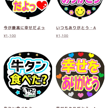
今が最高に幸せだよっ
いつもありがとう・A
¥
1,100
¥
1,100