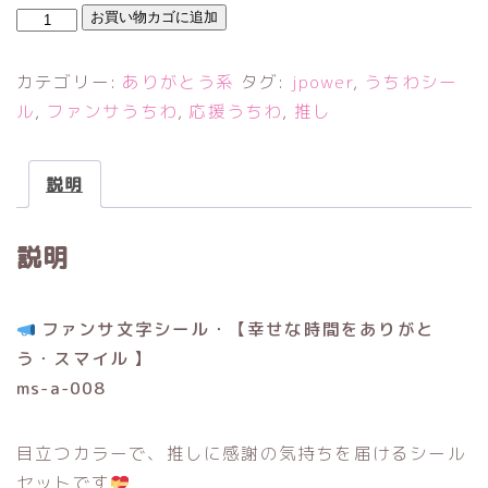
幸
お買い物カゴに追加
せ
な
カテゴリー:
ありがとう系
タグ:
jpower
,
うちわシー
時
ル
,
ファンサうちわ
,
応援うちわ
,
推し
間
を
説明
あ
り
説明
が
と
う
ファンサ文字シール・【幸せな時間をありがと
・
う・スマイル 】
ス
ms-a-008
マ
イ
目立つカラーで、推しに感謝の気持ちを届けるシール
ル
セットです
個