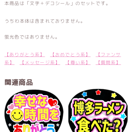
本商品は「文字＋デコシール」のセットです。
うちわ本体は含まれておりません。
蛍光色ではありません。
【ありがとう系】
【おめでとう系】
【ファンサ
系】
【メッセージ系】
【尊い系】
【質問系】
関連商品