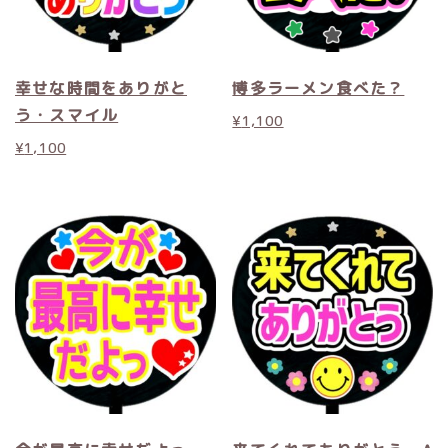
幸せな時間をありがと
博多ラーメン食べた？
う・スマイル
¥
1,100
¥
1,100