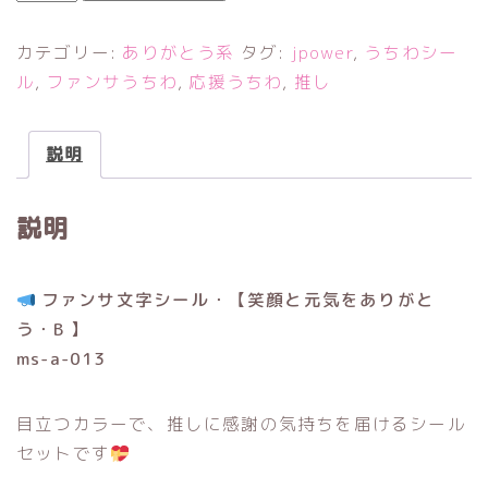
顔
と
カテゴリー:
ありがとう系
タグ:
jpower
,
うちわシー
元
ル
,
ファンサうちわ
,
応援うちわ
,
推し
気
を
説明
あ
り
説明
が
と
う
ファンサ文字シール・【笑顔と元気をありがと
・
う・B 】
B
ms-a-013
個
目立つカラーで、推しに感謝の気持ちを届けるシール
セットです