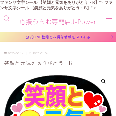
ファンサ文字シール
【笑顔と元気をありがとう・B】
">
ファ
ンサ文字シール
【笑顔と元気をありがとう・B】
" >
MENU
応援うちわ専門店J-Power
商品一覧
公式LINE登録でお得な情報をGETする
お買い物ガイド
2025.06.14
2026.01.04
笑顔と元気をありがとう・B
よくある質問
お問い合わせ
マイアカウント