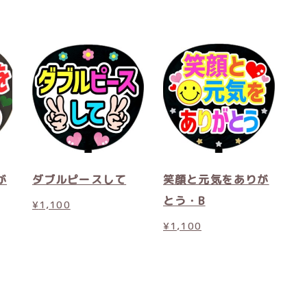
が
ダブルピースして
笑顔と元気をありが
とう・B
¥
1,100
¥
1,100