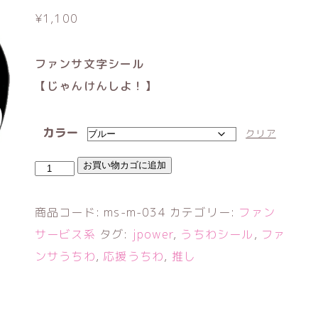
¥
1,100
ファンサ文字シール
【じゃんけんしよ！】
カラー
クリア
じ
お買い物カゴに追加
ゃ
ん
商品コード:
ms-m-034
カテゴリー:
ファン
け
サービス系
タグ:
jpower
,
うちわシール
,
ファ
ん
ンサうちわ
,
応援うちわ
,
推し
し
よ