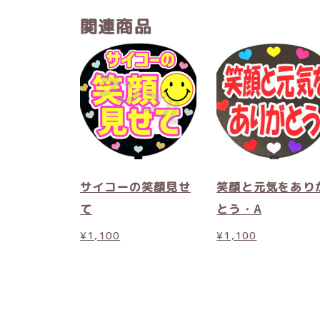
関連商品
サイコーの笑顔見せ
笑顔と元気をあり
て
とう・A
¥
1,100
¥
1,100
こ
の
商