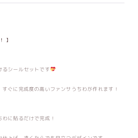
！
個
！
】
けるシールセットです
、すぐに完成度の高いファンサうちわが作れます！
ちわに貼るだけで完成！
ヤ仕上げ、遠くからでも目立つデザインです。