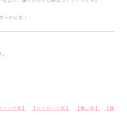
ボードにも！
す。
ファンサ系】
【メッセージ系】
【尊い系】
【質