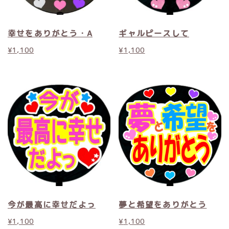
幸せをありがとう・A
ギャルピースして
¥
1,100
¥
1,100
今が最高に幸せだよっ
夢と希望をありがとう
¥
1,100
¥
1,100