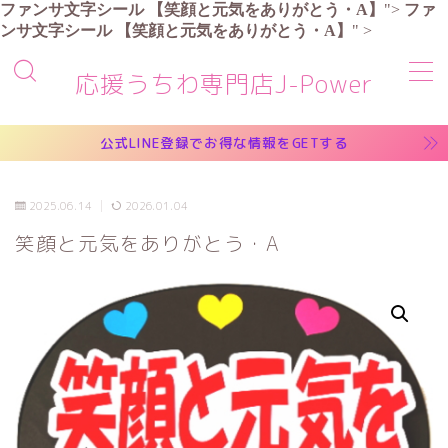
ファンサ文字シール
【笑顔と元気をありがとう・A】
">
ファ
ンサ文字シール
【笑顔と元気をありがとう・A】
" >
MENU
応援うちわ専門店J-Power
商品一覧
公式LINE登録でお得な情報をGETする
お買い物ガイド
2025.06.14
2026.01.04
笑顔と元気をありがとう・A
よくある質問
お問い合わせ
マイアカウント