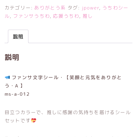
と
カテゴリー:
ありがとう系
タグ:
jpower
,
うちわシー
元
ル
,
ファンサうちわ
,
応援うちわ
,
推し
気
を
説明
あ
り
説明
が
と
う
ファンサ文字シール・【笑顔と元気をありがと
・
う・A 】
A
ms-a-012
個
目立つカラーで、推しに感謝の気持ちを届けるシール
セットです