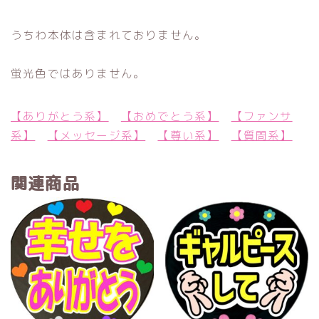
うちわ本体は含まれておりません。
蛍光色ではありません。
【ありがとう系】
【おめでとう系】
【ファンサ
系】
【メッセージ系】
【尊い系】
【質問系】
関連商品